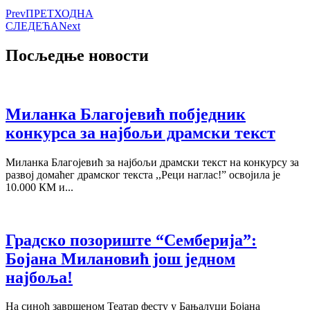
Prev
ПРЕТХОДНА
СЛЕДЕЋА
Next
Посљедње новости
Миланка Благојевић побједник
конкурса за најбољи драмски текст
Миланка Благојевић за најбољи драмски текст на конкурсу за
развој домаћег драмског текста ,,Реци наглас!” освојила је
10.000 КМ и...
Градско позориште “Семберија”:
Бојана Милановић још једном
најбоља!
На синоћ завршеном Театар фесту у Бањалуци Бојана