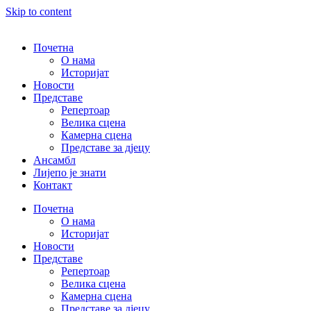
Skip to content
Почетна
О нама
Историјат
Новости
Представе
Репертоар
Велика сцена
Камерна сцена
Представе за дјецу
Ансамбл
Лијепо је знати
Контакт
Почетна
О нама
Историјат
Новости
Представе
Репертоар
Велика сцена
Камерна сцена
Представе за дјецу