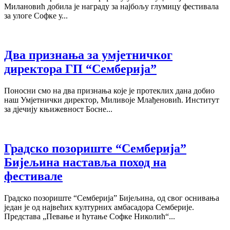
Милановић добила је награду за најбољу глумицу фестивала
за улоге Софке у...
Два признања за умјетничког
директора ГП “Семберија”
Поносни смо на два признања које је протеклих дана добио
наш Умјетнички директор, Миливоје Млађеновић. Институт
за дјечију књижевност Босне...
Градско позориште “Семберија”
Бијељина наставља поход на
фестивале
Градско позориште “Семберија” Бијељина, од свог оснивања
један је од највећих културних амбасадора Семберије.
Представа „Певање и ћутање Софке Николић“...