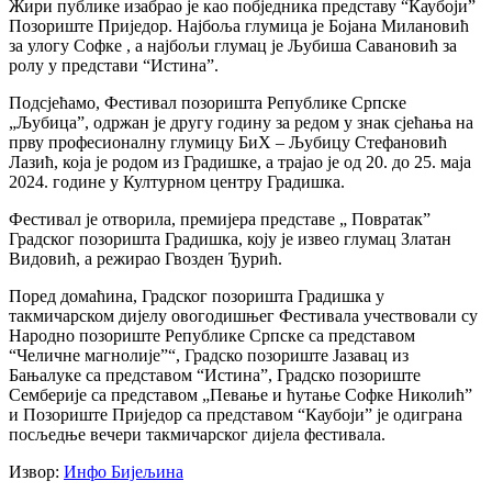
Жири публике изабрао је као побједника представу “Каубоји”
Позориште Приједор. Најбоља глумица је Бојана Милановић
за улогу Софке , а најбољи глумац је Љубиша Савановић за
ролу у представи “Истина”.
Подсјећамо, Фестивал позоришта Републике Српске
„Љубица”, одржан је другу годину за редом у знак сјећања на
прву професионалну глумицу БиХ – Љубицу Стефановић
Лазић, која је родом из Градишке, а трајао је од 20. до 25. маја
2024. године у Културном центру Градишка.
Фестивал је отворила, премијера представе „ Повратак”
Градског позоришта Градишка, коју је извео глумац Златан
Видовић, а режирао Гвозден Ђурић.
Поред домаћина, Градског позоришта Градишка у
такмичарском дијелу овогодишњег Фестивала учествовали су
Народно позориште Републике Српске са представом
“Челичне магнолије”“, Градско позориште Јазавац из
Бањалуке са представом “Истина”, Градско позориште
Семберије са представом „Певање и ћутање Софке Николић”
и Позориште Приједор са представом “Каубоји” је одиграна
посљедње вечери такмичарског дијела фестивала.
Извор:
Инфо Бијељина