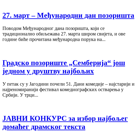
27. март – Међународни дан позоришта
Поводом Међународног дана позоришта, који се
традиционално обиљежава 27. марта широм свијета, и ове
године биће прочитана међународна порука на...
Градско позориште „Семберија“ још
једном у друштву најбољих
У петак су у Јагодини почели 51. Дани комедије – најстарији и
најреномиранији фестивал комедиографских остварења у
Србији. У трци...
ЈАВНИ КОНКУРС за избор најбољег
домаћег драмског текста