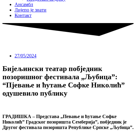
Ансамбл
Лијепо је знати
Контакт
27/05/2024
Бијељински театар побједник
позоришног фестивала „Љубица”:
“Пјевање и ћутање Софке Николић”
одушевило публику
ГРАДИШКА – Представа „Певање и ћутање Софке
Николић” Градског позоришта Семберија”, побједник је
Другог фестивала позоришта Републике Српске „Љубица”.