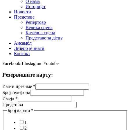
О нама
Историјат
Новости
Представе
Репертоар
Велика сцена
Камерна сцена
Представе за дјецу
Ансамбл
Лијепо је знати
Контакт
Facebook-f
Instagram
Youtube
Резервишите карту:
Име и презиме
*
Број телефона
Имејл
*
Представа
Број карата
*
1
2