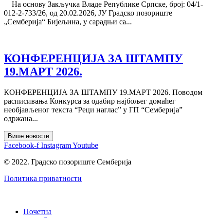
На основу Закључка Владе Републике Српске, број: 04/1-
012-2-733/26, од 20.02.2026, ЈУ Градско позориште
„Семберија“ Бијељина, у сарадњи са...
КОНФЕРЕНЦИЈА ЗА ШТАМПУ
19.МАРТ 2026.
КОНФЕРЕНЦИЈА ЗА ШТАМПУ 19.МАРТ 2026. Поводом
расписивања Конкурса за одабир најбољег домаћег
необјављеног текста “Реци наглас” у ГП “Сембeрија”
одржана...
Више новости
Facebook-f
Instagram
Youtube
© 2022. Градско позориште Семберија
Политика приватности
Почетна