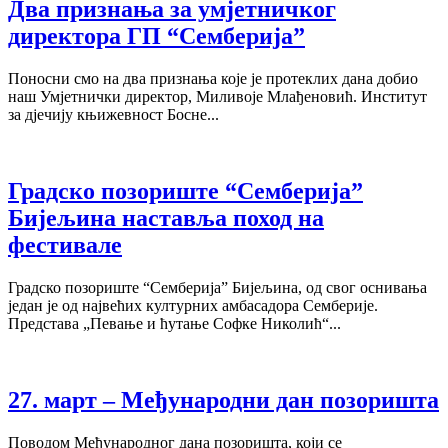
Два признања за умјетничког
директора ГП “Семберија”
Поносни смо на два признања које је протеклих дана добио
наш Умјетнички директор, Миливоје Млађеновић. Институт
за дјечију књижевност Босне...
Градско позориште “Семберија”
Бијељина наставља поход на
фестивале
Градско позориште “Семберија” Бијељина, од свог оснивања
један је од највећих културних амбасадора Семберије.
Представа „Певање и ћутање Софке Николић“...
27. март – Међународни дан позоришта
Поводом Међународног дана позоришта, који се