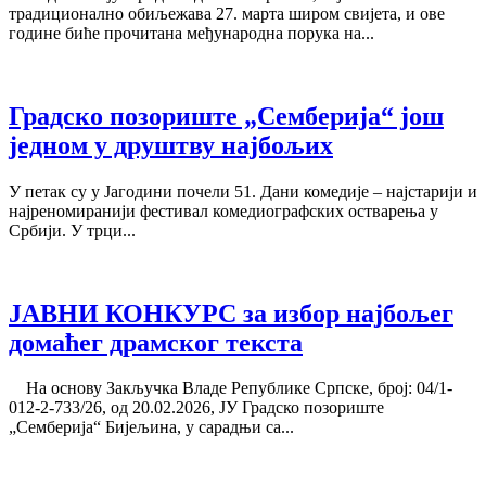
традиционално обиљежава 27. марта широм свијета, и ове
године биће прочитана међународна порука на...
Градско позориште „Семберија“ још
једном у друштву најбољих
У петак су у Јагодини почели 51. Дани комедије – најстарији и
најреномиранији фестивал комедиографских остварења у
Србији. У трци...
ЈАВНИ КОНКУРС за избор најбољег
домаћег драмског текста
На основу Закључка Владе Републике Српске, број: 04/1-
012-2-733/26, од 20.02.2026, ЈУ Градско позориште
„Семберија“ Бијељина, у сарадњи са...