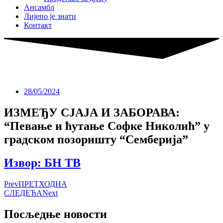
Ансамбл
Лијепо је знати
Контакт
28/05/2024
ИЗМЕЂУ СЈАЈА И ЗАБОРАВА:
“Певање и ћутање Софке Николић” у
градском позоришту “Семберија”
Извор: БН ТВ
Prev
ПРЕТХОДНА
СЛЕДЕЋА
Next
Посљедње новости