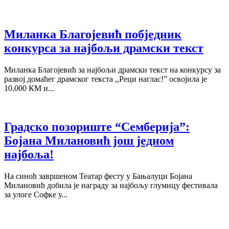
Миланка Благојевић побједник
конкурса за најбољи драмски текст
Миланка Благојевић за најбољи драмски текст на конкурсу за
развој домаћег драмског текста ,,Реци наглас!” освојила је
10.000 КМ и...
Градско позориште “Семберија”:
Бојана Милановић још једном
најбоља!
На синоћ завршеном Театар фесту у Бањалуци Бојана
Милановић добила је награду за најбољу глумицу фестивала
за улоге Софке у...