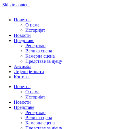
Skip to content
Почетна
О нама
Историјат
Новости
Представе
Репертоар
Велика сцена
Камерна сцена
Представе за дјецу
Ансамбл
Лијепо је знати
Контакт
Почетна
О нама
Историјат
Новости
Представе
Репертоар
Велика сцена
Камерна сцена
Представе за дјецу