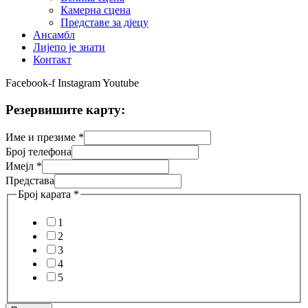
Камерна сцена
Представе за дјецу
Ансамбл
Лијепо је знати
Контакт
Facebook-f
Instagram
Youtube
Резервишите карту:
Име и презиме
*
Број телефона
Имејл
*
Представа
Број карата
*
1
2
3
4
5