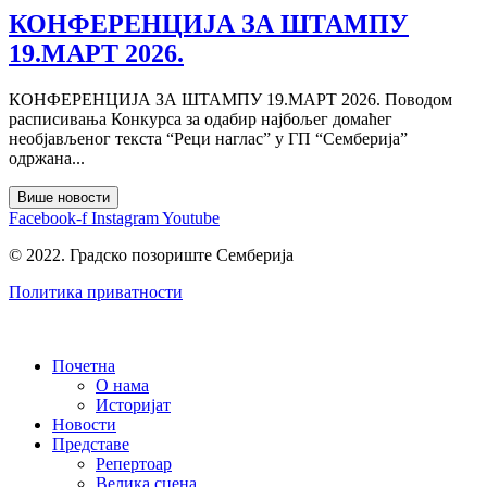
КОНФЕРЕНЦИЈА ЗА ШТАМПУ
19.МАРТ 2026.
КОНФЕРЕНЦИЈА ЗА ШТАМПУ 19.МАРТ 2026. Поводом
расписивања Конкурса за одабир најбољег домаћег
необјављеног текста “Реци наглас” у ГП “Сембeрија”
одржана...
Више новости
Facebook-f
Instagram
Youtube
© 2022. Градско позориште Семберија
Политика приватности
Почетна
О нама
Историјат
Новости
Представе
Репертоар
Велика сцена