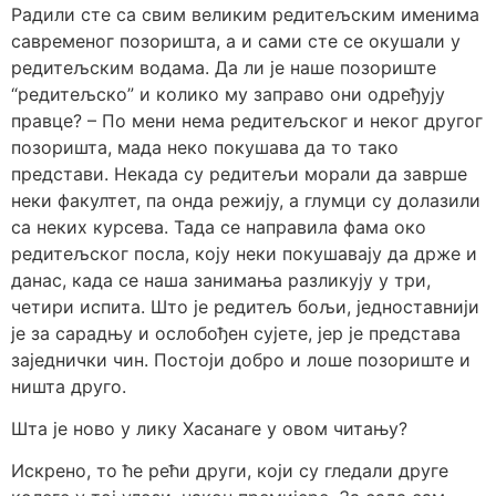
Радили сте са свим великим редитељским именима
савременог позоришта, а и сами сте се окушали у
редитељским водама. Да ли је наше позориште
“редитељско” и колико му заправо они одређују
правце? – По мени нема редитељског и неког другог
позоришта, мада неко покушава да то тако
представи. Некада су редитељи морали да заврше
неки факултет, па онда режију, а глумци су долазили
са неких курсева. Тада се направила фама око
редитељског посла, коју неки покушавају да држе и
данас, када се наша занимања разликују у три,
четири испита. Што је редитељ бољи, једноставнији
је за сарадњу и ослобођен сујете, јер је представа
заједнички чин. Постоји добро и лоше позориште и
ништа друго.
Шта је ново у лику Хасанаге у овом читању?
Искрено, то ће рећи други, који су гледали друге