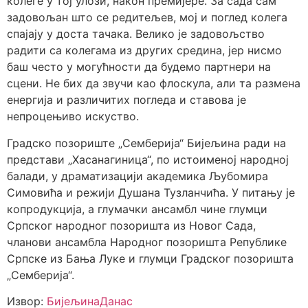
колеге у тој улози, након премијере. За сада сам
задовољан што се редитељев, мој и поглед колега
спајају у доста тачака. Велико је задовољство
радити са колегама из других средина, јер нисмо
баш често у могућности да будемо партнери на
сцени. Не бих да звучи као флоскула, али та размена
енергија и различитих погледа и ставова је
непроцењиво искуство.
Градско позориште „Семберија“ Бијељина ради на
представи „Хасанагиница“, по истоименој народној
балади, у драматизацији академика Љубомира
Симовића и режији Душана Тузланчића. У питању је
копродукција, а глумачки ансамбл чине глумци
Српског народног позоришта из Новог Сада,
чланови ансамбла Народног позоришта Републике
Српске из Бања Луке и глумци Градског позоришта
„Семберија“.
Извор:
БијељинаДанас