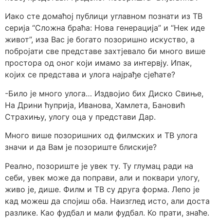
Иако сте домаћој публици углавном познати из ТВ
серија “Сложна браћа: Нова генерација” и “Нек иде
живот”, иза Вас је богато позоришно искуство, а
побројати све представе захтјевало би много више
простора од оног који имамо за интервју. Ипак,
којих се представа и улога најрађе сјећате?
-Било је много улога… Издвојио бих Диско Свиње,
На Дрини ћуприја, Иванова, Хамлета, Бановић
Страхињу, улогу оца у представи Дар.
Много више позоришних од филмских и ТВ улога
значи и да Вам је позориште блискије?
Реално, позориште је увек ту. Ту глумац ради на
себи, увек може да поправи, али и поквари улогу,
живо је, дише. Филм и ТВ су друга форма. Лепо је
кад можеш да спојиш оба. Наизглед исто, али доста
разлике. Као фудбал и мали фудбал. Ко прати, знаће.