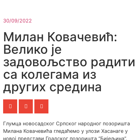
30/09/2022
Милан Ковачевић:
Велико је
задовољство радити
са колегама из
других средина
Глумца новосадског Српског народног позоришта
Милана Ковачевића гледаћемо у улози Хасанаге у
новој представи Градског позоришта “Бијељина”.