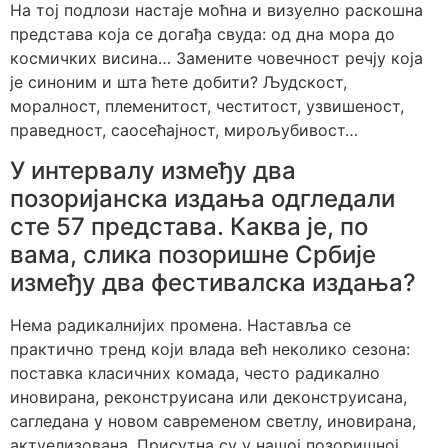
На тој подлози настаје моћна и визуелно раскошна
представа која се догађа свуда: од дна мора до
космичких висина… Замените човечност речју која
је синоним и шта ћете добити? Људскост,
моралност, племенитост, честитост, узвишеност,
праведност, саосећајност, мирољубивост…
У интервалу између два
позоријанска издања одгледали
сте 57 представа. Каква је, по
вама, слика позоришне Србије
између два фестивалска издања?
Нема радикалнијих промена. Наставља се
практично тренд који влада већ неколико сезона:
поставка класичних комада, често радикално
иновирана, реконструисана или деконструисана,
сагледана у новом савременом светлу, иновирана,
актуелизована. Присутна су у нашој позоришној