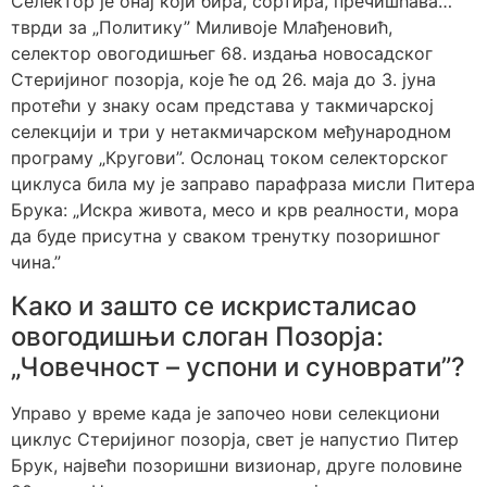
Селектор је онај који бира, сортира, пречишћава…
тврди за „Политику” Миливоје Млађеновић,
селектор овогодишњег 68. издања новосадског
Стеријиног позорја, које ће од 26. маја до 3. јуна
протећи у знаку осам представа у такмичарској
селекцији и три у нетакмичарском међународном
програму „Кругови”. Ослонац током селекторског
циклуса била му је заправо парафраза мисли Питера
Брука: „Искра живота, месо и крв реалности, мора
да буде присутна у сваком тренутку позоришног
чина.”
Како и зашто се искристалисао
овогодишњи слоган Позорја:
„Човечност – успони и суноврати”?
Управо у време када је започео нови селекциони
циклус Стеријиног позорја, свет је напустио Питер
Брук, највећи позоришни визионар, друге половине