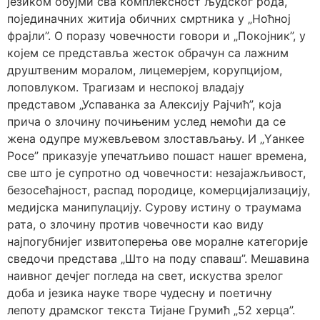
језиком обујми сва комплексност људског рода,
појединачних житија обичних смртника у „Ноћној
фрајли”. О поразу човечности говори и „Покојник”, у
којем се представља жесток обрачун са лажним
друштвеним моралом, лицемерјем, корупцијом,
лоповлуком. Трагизам и неспокој владају
представом „Успаванка за Алексију Рајчић”, која
прича о злочину почињеним услед немоћи да се
жена одупре мужевљевом злостављању. И „Yанкее
Росе” приказује упечатљиво пошаст нашег времена,
све што је супротно од човечности: незајажљивост,
безосећајност, распад породице, комерцијализацију,
медијска манипулацију. Сурову истину о траумама
рата, о злочину против човечности као виду
најпогубнијег извитоперења ове моралне категорије
сведочи представа „Што на поду спаваш”. Мешавина
наивног дечјег погледа на свет, искуства зрелог
доба и језика науке творе чудесну и поетичну
лепоту драмског текста Тијане Грумић „52 херца”.