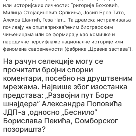
или историјских личности: Григорије Божовић,
Милица Стојадиновић Српкиња, Јосип Броз Тито,
Алекса Шантић, Геза Чат… Та драмска истраживања
почивају на општеприхваћеним биографским
чињеницама или се формирају као комичке и
пародичне персифлаже националне историје или
феномена савремености (фабрика „Црвена застава”).
На рачун селекције могу се
прочитати бројни спорни
коментари, посебно на друштвеним
мрежама. Највише због изостанка
представа: „Развојни пут Боре
шнајдера” Александра Поповића
ЈДП-а ,односно „Беснило”
Борислава Пекића, Сомборског
позоришта?