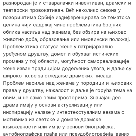
разнородан је и стваралачки инвентиван, драмски и
театарски провокативан. Већ неколико сезона у
позориштима Србије издиференцирала се тематска
целина чији садржај чине проблематика бројних
облика насиља над женама, без обзира на њихово
животно доба, образовање или имовински положај.
Проблематика статуса жене у патријархално
уређеном друштву, домет и обухват истинских
промена у тој области, могућност самореализације
жене изван традицијом додељених улога, и даље су
широко поље за огледање драмских писаца.
Проблем насиља над женама у породици и њихових
права у друштву, нажалост и даље је горућа тема на
овим, и не само овим просторима. Значајан део
драма имају у основи актуелизацију или
инспирацију налазе у интертекстуалним везама с
мотивима из светске и домаће драмске
књижевности или им је у основи биографска,
аутобиографска грађа или псеудобиографија јавних