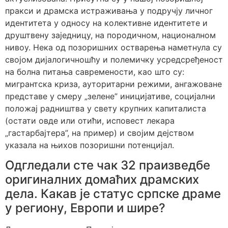
пракси и драмска истраживања у подручју личног
идентитета у односу на колективне идентитете и
друштвену заједницу, на породичном, националном
нивоу. Нека од позоришних остварења наметнула су
својом дијалогичношћу и полемичку усредсређеност
на болна питања савремености, као што су:
мигрантска криза, ауторитарни режими, ангажоване
представе у смеру „зелене” иницијативе, социјални
положај радништва у свету крупних капиталиста
(остати овде или отићи, исповест лекара
„гастарбајтера”, на пример) и својим дејством
указала на њихов позоришни потенцијал.
Одгледали сте чак 32 праизведбе
оригиналних домаћих драмских
дела. Какав је статус српске драме
у региону, Европи и шире?