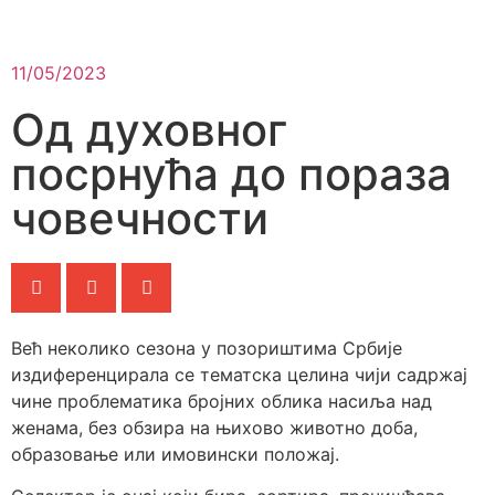
11/05/2023
Од духовног
посрнућа до пораза
човечности
Већ неколико сезона у позориштима Србије
издиференцирала се тематска целина чији садржај
чине проблематика бројних облика насиља над
женама, без обзира на њихово животно доба,
образовање или имовински положај.