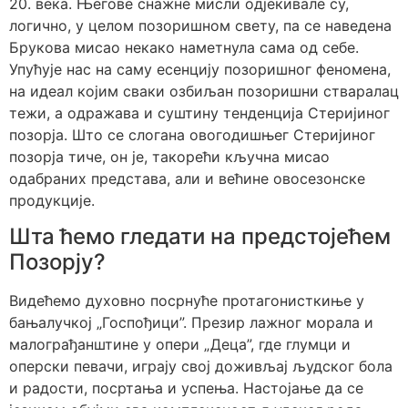
20. века. Његове снажне мисли одјекивале су,
логично, у целом позоришном свету, па се наведена
Брукова мисао некако наметнула сама од себе.
Упућује нас на саму есенцију позоришног феномена,
на идеал којим сваки озбиљан позоришни стваралац
тежи, а одражава и суштину тенденција Стеријиног
позорја. Што се слогана овогодишњег Стеријиног
позорја тиче, он је, такорећи кључна мисао
одабраних представа, али и већине овосезонске
продукције.
Шта ћемо гледати на предстојећем
Позорју?
Видећемо духовно посрнуће протагонисткиње у
бањалучкој „Госпођици”. Презир лажног морала и
малограђанштине у опери „Деца”, где глумци и
оперски певачи, играју свој доживљај људског бола
и радости, посртања и успења. Настојање да се