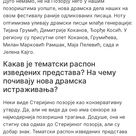
Дуго немамо, не на Позорју него у нашим
позориштима уопште, нова драмска дела наших на
овом фестивалу раније одликованих писаца. Ноту
оптимизма уливају драмски писци млађе генерације:
Тијана Грумић, Димитрије Коканов, Ђорђе Косић. У
региону су присутни опет Коканов, Грумићева,
Милан Марковић Рамшак, Маја Пелевић, сада и
Јелена Кајго.
Какав је тематски распон
изведених представа? На чему
почивају нова драмска
истраживања?
Неки виде Стеријино позорје као конзервативну
утврду. Да, али не виде да оно има сензоре за
најмодернија позоришна трагања. Додуше, она не
стигну сва одмах до Стеријиног позорја, али су
добар знак. Тематски распон изведених представа