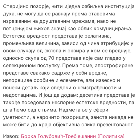
Стеријино позорје, нити иједна озбиљна институција
духа, не могу да се равнају према ставовима
израженим на друштвеним мрежама, иако не
потцењујем њихов значај као облик комуницирања.
Естетска вредност представа је релативна,
променљива величина, зависи од чина атрибуције: у
овом случају од склопа и оквира у ком се вреднује,
односно скупа од 70 представа које сам гледао у
селекционом поступку. Према томе, апострофиране
представе свакако садрже у себи вредне,
непорециве особине и елементе, али извесно и
понеки детаљ који сведочи о неизграђености и
недостацима. И још да додам: десетина представа је
такође поседовала неспорне естетске вредности, па
шта ћемо сад с њима. Надметање у сфери
уметности, а нарочито позоришта, заиста никада не
може бити до краја објективна слика презентованог.
Извор:
Борка Голубовић-Требјешанин (Политика)