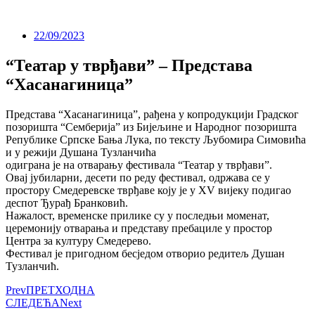
22/09/2023
“Театар у тврђави” – Представа
“Хасанагиница”
Представа “Хасанагиница”, рађена у копродукцији Градског
позоришта “Семберија” из Бијељине и Народног позоришта
Републике Српске Бања Лука, по тексту Љубомира Симовића
и у режији Душана Тузланчића
одиграна је на отварању фестивала “Театар у тврђави”.
Овај јубиларни, десети по реду фестивал, одржава се у
простору Смедеревске тврђаве коју је у XV вијеку подигао
деспот Ђурађ Бранковић.
Нажалост, временске прилике су у последњи моменат,
церемонију отварања и представу пребациле у простор
Центра за културу Смедерево.
Фестивал је пригодном бесједом отворио редитељ Душан
Тузланчић.
Prev
ПРЕТХОДНА
СЛЕДЕЋА
Next