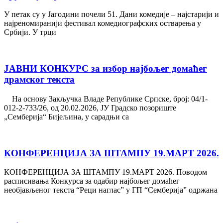
У петак су у Јагодини почели 51. Дани комедије – најстарији и
најреномиранији фестивал комедиографских остварења у
Србији. У трци
ЈАВНИ КОНКУРС за избор најбољег домаћег
драмског текста
На основу Закључка Владе Републике Српске, број: 04/1-
012-2-733/26, од 20.02.2026, ЈУ Градско позориште
„Семберија“ Бијељина, у сарадњи са
КОНФЕРЕНЦИЈА ЗА ШТАМПУ 19.МАРТ 2026.
КОНФЕРЕНЦИЈА ЗА ШТАМПУ 19.МАРТ 2026. Поводом
расписивања Конкурса за одабир најбољег домаћег
необјављеног текста “Реци наглас” у ГП “Сембeрија” одржана