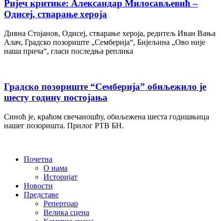
Ријеч критике: Александар Милосављевић –
Одисеј, стварање хероја
Дивна Стојанов, Одисеј, стварање хероја, редитељ Иван Вања
Алач, Градско позориште „Семберија“, Бијељина „Ово није
наша прича“, гласи последња реплика
Градско позориште “Семберија” обиљежило је
шесту годину постојања
Синоћ је, краћом свечаношћу, обиљежена шеста годишњица
нашег позоришта. Прилог РТВ БН.
Почетна
О нама
Историјат
Новости
Представе
Репертоар
Велика сцена