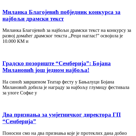
Миланка Благојевић побједник конкурса за
најбољи драмски текст
Миланка Благојевић за најбољи драмски текст на конкурсу за
развој домаћег драмског текста ,,Реци наглас!” освојила је
10.000 КМ и
Градско позориште “Семберија”: Бојана
Милановић још једном најбоља!
На синоћ завршеном Театар фесту у Бањалуци Бојана
Милановић добила је награду за најбољу глумицу фестивала
за улоге Софке у
Два признања за умјетничког директора ГП
“Семберија”
Поносни смо на два признања које је протеклих дана добио