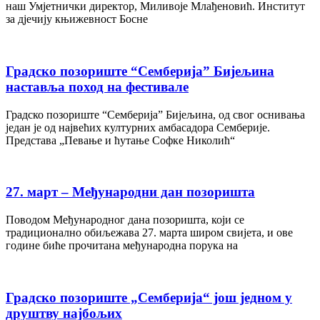
наш Умјетнички директор, Миливоје Млађеновић. Институт
за дјечију књижевност Босне
Градско позориште “Семберија” Бијељина
наставља поход на фестивале
Градско позориште “Семберија” Бијељина, од свог оснивања
један је од највећих културних амбасадора Семберије.
Представа „Певање и ћутање Софке Николић“
27. март – Међународни дан позоришта
Поводом Међународног дана позоришта, који се
традиционално обиљежава 27. марта широм свијета, и ове
године биће прочитана међународна порука на
Градско позориште „Семберија“ још једном у
друштву најбољих