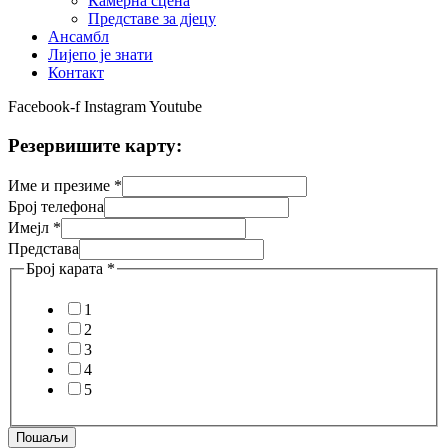
Камерна сцена
Представе за дјецу
Ансамбл
Лијепо је знати
Контакт
Facebook-f
Instagram
Youtube
Резервишите карту:
Име и презиме
*
Број телефона
Имејл
*
Представа
Број карата
*
1
2
3
4
5
Пошаљи