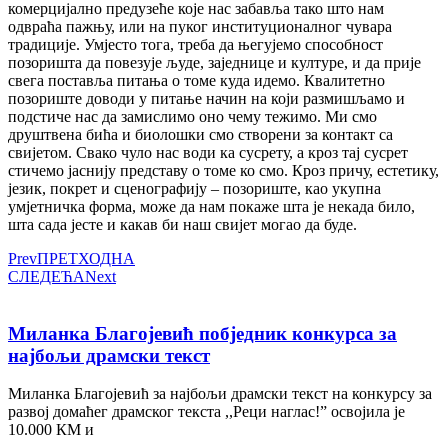
комерцијално предузеће које нас забавља тако што нам
одвраћа пажњу, или на пуког институционалног чувара
традиције. Умјесто тога, треба да његујемо способност
позоришта да повезује људе, заједнице и културе, и да прије
свега поставља питања о томе куда идемо. Квалитетно
позориште доводи у питање начин на који размишљамо и
подстиче нас да замислимо оно чему тежимо. Ми смо
друштвена бића и биолошки смо створени за контакт са
свијетом. Свако чуло нас води ка сусрету, а кроз тај сусрет
стичемо јаснију представу о томе ко смо. Кроз причу, естетику,
језик, покрет и сценографију – позориште, као укупна
умјетничка форма, може да нам покаже шта је некада било,
шта сада јесте и какав би наш свијет могао да буде.
Prev
ПРЕТХОДНА
СЛЕДЕЋА
Next
Миланка Благојевић побједник конкурса за
најбољи драмски текст
Миланка Благојевић за најбољи драмски текст на конкурсу за
развој домаћег драмског текста ,,Реци наглас!” освојила је
10.000 КМ и