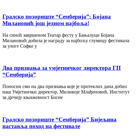
Градско позориште “Семберија”: Бојана
Милановић још једном најбоља!
На синоћ завршеном Театар фесту у Бањалуци Бојана
Милановић добила је награду за најбољу глумицу фестивала
за улоге Софке у
Два признања за умјетничког директора ГП
“Семберија”
Поносни смо на два признања које је протеклих дана добио
наш Умјетнички директор, Миливоје Млађеновић. Институт
за дјечију књижевност Босне
Градско позориште “Семберија” Бијељина
наставља поход на фестивале