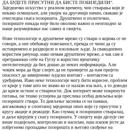
ДА БУДЕТЕ ПРИСУТНИ ДА БИСТЕ ПОБИЈЕДИЛИ“.
Заједничко искуство у реалном времену, чин стварања који је
некако осмишљен, али увијек на другачији начин, свакако је
очигледна снага позоришта. Друштвено и политички,
позориште никада није било оволико важно и неопходно за
наше разумијевање нас самих и свијета.
Нове технологије и друштвене мреже су ствари о којима се не
говори, а оне обећавају повезаност, премда се чини да су
истовремено и раздвојиле и изоловале људе. Ја свакодневно
користим рачунар, иако немам друштвене мреже, а чак сам и
претраживао себе на Гуглу и користио вјештачку
интелигенцију да бих дошао до неких информација. Али
човјек мора да буде слијеп да не примијети да нам пријети
опасност да замијенимо људски контакт – контактом са
уређајима. Иако неке технологије могу бити корисне, проблем
се крије у томе што не знамо ко се налази иза њих, а то доводи
до кризе истине и стварности. Док интернет може покренути
питања, он тешко успијева да преслика осећај дивљења који
позориште ствара. То дивљење заснива се на пажњи,
ангажовању и спонтаној заједници оних који су присутни у
кругу акције и реакције. Као глумац и позоришни стваралац,
и даље вјерујем у снагу позоришта. У свијету који дјелује све
више подијељен, контролисан и насилан, наш изазов јесте да
избјегнемо пропадање позоришта и његово свођење на