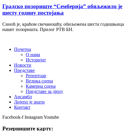
Градско позориште “Семберија” обиљежило је
шесту годину постојања
Синоћ је, краћом свечаношћу, обиљежена шеста годишњица
нашег позоришта. Прилог РТВ БН.
Почетна
О нама
Историјат
Новости
Представе
Репертоар
Велика сцена
Камерна сцена
Представе за дјецу
Ансамбл
Лијепо је знати
Контакт
Facebook-f
Instagram
Youtube
Резервишите карту: