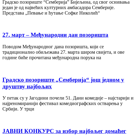
Градско позориште “Семберија” Бијељина, од свог оснивања
један је од највећих културних амбасадора Семберије.
Представа „Певање и ћутање Софке Николић“
27. март – Међународни дан позоришта
Поводом Међународног дана позоришта, који се
традиционално обиљежава 27. марта широм свијета, и ове
године биће прочитана међународна порука на
Градско позориште „Семберија“ још једном у
друштву најбољих
У петак су у Јагодини почели 51. Дани комедије – најстарији и
најреномиранији фестивал комедиографских остварења у
Србији. У трци
ЈАВНИ КОНКУРС за избор најбољег домаћег