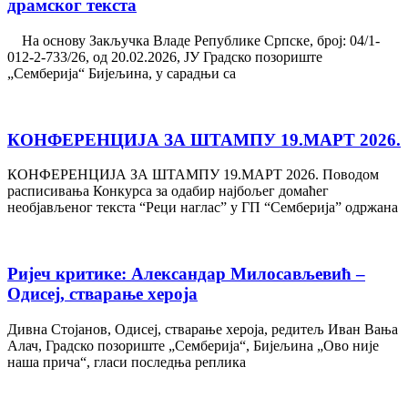
драмског текста
На основу Закључка Владе Републике Српске, број: 04/1-
012-2-733/26, од 20.02.2026, ЈУ Градско позориште
„Семберија“ Бијељина, у сарадњи са
КОНФЕРЕНЦИЈА ЗА ШТАМПУ 19.МАРТ 2026.
КОНФЕРЕНЦИЈА ЗА ШТАМПУ 19.МАРТ 2026. Поводом
расписивања Конкурса за одабир најбољег домаћег
необјављеног текста “Реци наглас” у ГП “Сембeрија” одржана
Ријеч критике: Александар Милосављевић –
Одисеј, стварање хероја
Дивна Стојанов, Одисеј, стварање хероја, редитељ Иван Вања
Алач, Градско позориште „Семберија“, Бијељина „Ово није
наша прича“, гласи последња реплика