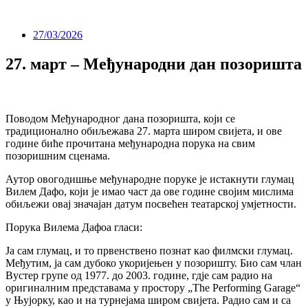
27/03/2026
27. март – Међународни дан позоришта
Поводом Међународног дана позоришта, који се
традиционално обиљежава 27. марта широм свијета, и ове
године биће прочитана међународна порука на свим
позоришним сценама.
Аутор овогодишње међународне поруке је истакнути глумац
Вилем Дафо, који је имао част да ове године својим мислима
обиљежи овај значајан датум посвећен театарској умјетности.
Порука Вилема Дафоа гласи:
Ја сам глумац, и то првенствено познат као филмски глумац.
Међутим, ја сам дубоко укоријењен у позоришту. Био сам члан
Вустер групе од 1977. до 2003. године, гдје сам радио на
оригиналним представама у простору „The Performing Garage“
у Њујорку, као и на турнејама широм свијета. Радио сам и са