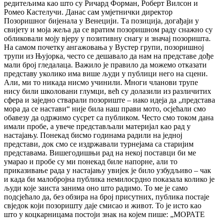
редитељима као што су Ричард Форман, Роберт Вилсон и
Ромео Кастелучи. Данас сам умјетнички директор
Позоришног бијенала у Венецији. Та позиција, догађаји у
свијету и моја жеља да се вратим позоришном раду снажно су
обликовали моју вјеру у позитивну снагу и значај позоришта.
На самом почетку ангажовања у Вустер групи, позоришној
трупи из Њујорка, често се дешавало да нам на представе дође
мали број гледалаца. Важило је правило да можемо отказати
представу уколико има више људи у публици него на сцени.
Али, ми то никада нисмо учинили. Многи чланови трупе
нису били школовани глумци, већ су долазили из различитих
сфера и заједно стварали позориште – иако идеја да „представа
мора да се настави“ није била наш прави мото, осјећали смо
обавезу да одржимо сусрет са публиком. Често смо током дана
имали пробе, а увече представљали материјал као рад у
настајању. Понекад бисмо годинама радили на једној
представи, док смо се издржавали турнејама са старијим
представама. Вишегодишњи рад на некој поставци би ме
умарао и пробе су ми понекад биле напорне, али то
приказивање рада у настајању увијек је било узбудљиво – чак
и када би малобројна публика немилосрдно показала колико је
људи које заиста занима оно што радимо. То ме је само
подсјећало да, без обзира на број присутних, публика постаје
свједок који позоришту даје смисао и живот. То је исто као
што у коцкарницама постоји знак на којем пише: „МОРАТЕ