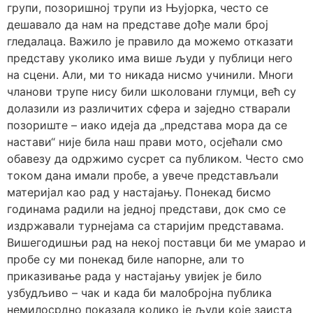
групи, позоришној трупи из Њујорка, често се
дешавало да нам на представе дође мали број
гледалаца. Важило је правило да можемо отказати
представу уколико има више људи у публици него
на сцени. Али, ми то никада нисмо учинили. Многи
чланови трупе нису били школовани глумци, већ су
долазили из различитих сфера и заједно стварали
позориште – иако идеја да „представа мора да се
настави“ није била наш прави мото, осјећали смо
обавезу да одржимо сусрет са публиком. Често смо
током дана имали пробе, а увече представљали
материјал као рад у настајању. Понекад бисмо
годинама радили на једној представи, док смо се
издржавали турнејама са старијим представама.
Вишегодишњи рад на некој поставци би ме умарао и
пробе су ми понекад биле напорне, али то
приказивање рада у настајању увијек је било
узбудљиво – чак и када би малобројна публика
немилосрдно показала колико је људи које заиста