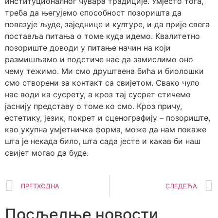
институционалног чувара традиције. Умјесто тога,
треба да његујемо способност позоришта да
повезује људе, заједнице и културе, и да прије свега
поставља питања о томе куда идемо. Квалитетно
позориште доводи у питање начин на који
размишљамо и подстиче нас да замислимо оно
чему тежимо. Ми смо друштвена бића и биолошки
смо створени за контакт са свијетом. Свако чуло
нас води ка сусрету, а кроз тај сусрет стичемо
јаснију представу о томе ко смо. Кроз причу,
естетику, језик, покрет и сценографију – позориште,
као укупна умјетничка форма, може да нам покаже
шта је некада било, шта сада јесте и какав би наш
свијет могао да буде.
ПРЕТХОДНА
СЛЕДЕЋА
Посљедње новости