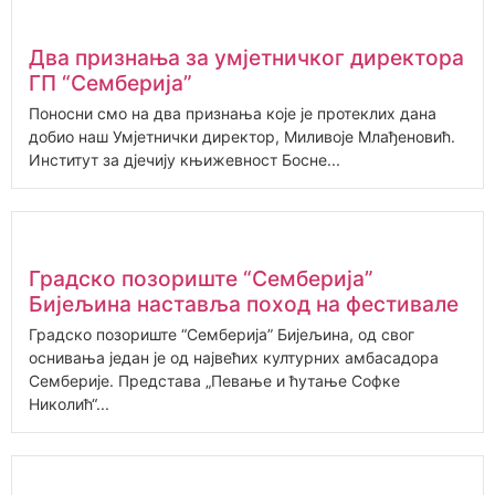
Два признања за умјетничког директора
ГП “Семберија”
Поносни смо на два признања које је протеклих дана
добио наш Умјетнички директор, Миливоје Млађеновић.
Институт за дјечију књижевност Босне...
Градско позориште “Семберија”
Бијељина наставља поход на фестивале
Градско позориште “Семберија” Бијељина, од свог
оснивања један је од највећих културних амбасадора
Семберије. Представа „Певање и ћутање Софке
Николић“...