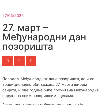
27/03/2026
27. март –
Међународни дан
позоришта
Поводом Међународног дана позоришта, који се
традиционално обиљежава 27. марта широм
свијета, и ове године биће прочитана међународна
порука на свим позоришним сценама.
Аутор овогодишње међународне поруке је