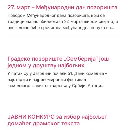
27. март – Међународни дан позоришта
Поводом Међународног дана позоришта, који се
традиционално обиљежава 27. марта широм свијета, и
ове године биће прочитана међународна порука на...
Градско позориште „Семберија“ још
једном у друштву најбољих
У петак су у Јагодини почели 51. Дани комедије –
најстарији и најреномиранији фестивал
комедиографских остварења у Србији. У трци...
ЈАВНИ КОНКУРС за избор најбољег
домаћег драмског текста