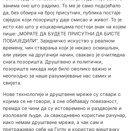
занима оно што радимо. То ме је само подсјећало
да, без обзира на број присутних, публика постаје
свједок који позоришту даје смисао и живот. То је
исто као што у коцкарницама постоји знак на којем
пише: „МОРАТЕ ДА БУДЕТЕ ПРИСУТНИ ДА БИСТЕ
ПОБИЈЕДИЛИ“. Заједничко искуство у реалном
времену, чин стварања који је некако осмишљен,
али увијек на другачији начин, свакако је очигледна
снага позоришта. Друштвено и политички,
позориште никада није било оволико важно и
неопходно за наше разумијевање нас самих и
свијета.
Нове технологије и друштвене мреже су ствари о
којима се не говори, а оне обећавају повезаност,
премда се чини да су истовремено и раздвојиле и
изоловале људе. Ја свакодневно користим рачунар,
иако немам друштвене мреже, а чак сам и
претраживао себе на Гуглу и користио вјештачку