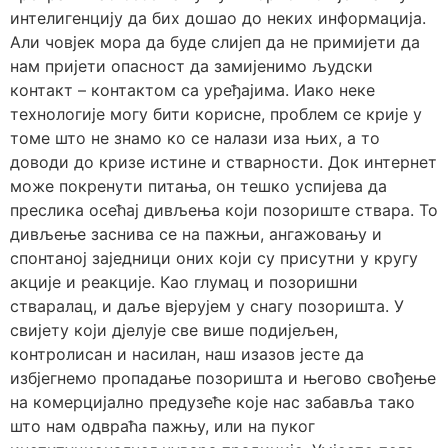
интелигенцију да бих дошао до неких информација.
Али човјек мора да буде слијеп да не примијети да
нам пријети опасност да замијенимо људски
контакт – контактом са уређајима. Иако неке
технологије могу бити корисне, проблем се крије у
томе што не знамо ко се налази иза њих, а то
доводи до кризе истине и стварности. Док интернет
може покренути питања, он тешко успијева да
преслика осећај дивљења који позориште ствара. То
дивљење заснива се на пажњи, ангажовању и
спонтаној заједници оних који су присутни у кругу
акције и реакције. Као глумац и позоришни
стваралац, и даље вјерујем у снагу позоришта. У
свијету који дјелује све више подијељен,
контролисан и насилан, наш изазов јесте да
избјегнемо пропадање позоришта и његово свођење
на комерцијално предузеће које нас забавља тако
што нам одвраћа пажњу, или на пуког