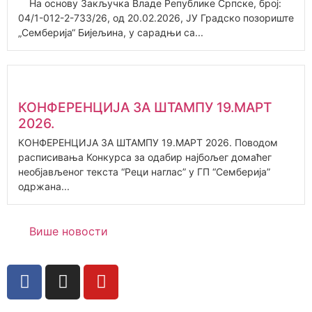
На основу Закључка Владе Републике Српске, број:
04/1-012-2-733/26, од 20.02.2026, ЈУ Градско позориште
„Семберија“ Бијељина, у сарадњи са...
КОНФЕРЕНЦИЈА ЗА ШТАМПУ 19.МАРТ
2026.
КОНФЕРЕНЦИЈА ЗА ШТАМПУ 19.МАРТ 2026. Поводом
расписивања Конкурса за одабир најбољег домаћег
необјављеног текста “Реци наглас” у ГП “Сембeрија”
одржана...
Више новости