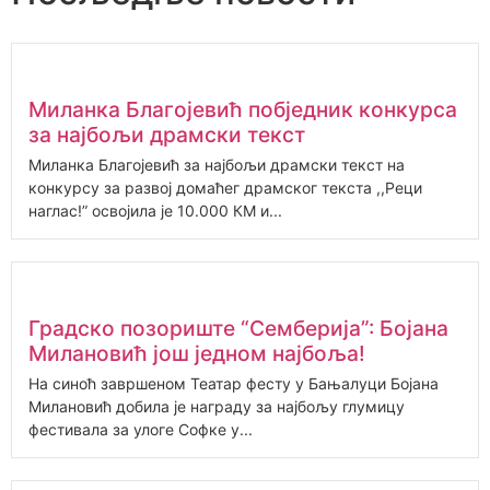
Миланка Благојевић побједник конкурса
за најбољи драмски текст
Миланка Благојевић за најбољи драмски текст на
конкурсу за развој домаћег драмског текста ,,Реци
наглас!” освојила је 10.000 КМ и...
Градско позориште “Семберија”: Бојана
Милановић још једном најбоља!
На синоћ завршеном Театар фесту у Бањалуци Бојана
Милановић добила је награду за најбољу глумицу
фестивала за улоге Софке у...