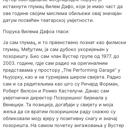
истакнути глумац Вилем Дафо, који је имао част да
ове године својим мислима обиљежи овај значајан
датум посвећен театарској умјетности.
Порука Вилема Дафоа гласи:
Ја сам глумац, и то првенствено познат као филмски
глумац. Међутим, ја сам дубоко укоријењен у
позоришту. Био сам члан Вустер групе од 1977. до
2003. године, гдје сам радио на оригиналним
представама у простору „The Performing Garage“ у
Њујорку, као и на турнејама широм свијета. Радио
сам и са редитељима као што су Ричард Форман,
Роберт Вилсон и Ромео Кастелучи. Данас сам
умјетнички директор Позоришног бијенала у
Венецији. Та позиција, догађаји у свијету и моја
жеља да се вратим позоришном раду снажно су
обликовали моју вјеру у позитивну снагу и значај
позоришта. На самом почетку ангажовања у Вустер