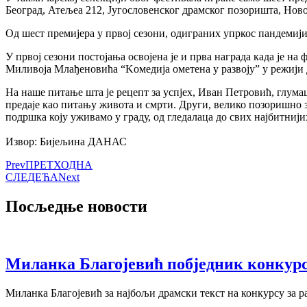
Београд, Атељеа 212, Југословенског драмског позоришта, Ново
Од шест премијера у првој сезони, одиграних упркос пандемији 
У првој сезони постојања освојена је и прва награда када је 
Миливоја Млађеновића “Kомедија ометена у развоју” у режији
На наше питање шта је рецепт за успјех, Иван Петровић, глумац
предаје као питању живота и смрти. Други, велико позоришно 
подршка коју уживамо у граду, од гледалаца до свих најбитнији
Извор: Бијељина ДАНАС
Prev
ПРЕТХОДНА
СЛЕДЕЋА
Next
Посљедње новости
Миланка Благојевић побједник конкурс
Миланка Благојевић за најбољи драмски текст на конкурсу за раз