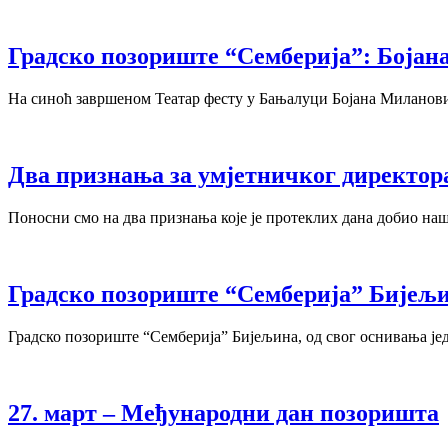
Градско позориште “Семберија”: Бојан
На синоћ завршеном Театар фесту у Бањалуци Бојана Милановић 
Два признања за умјетничког директор
Поносни смо на два признања које је протеклих дана добио на
Градско позориште “Семберија” Бијељи
Градско позориште “Семберија” Бијељина, од свог оснивања је
27. март – Међународни дан позоришта