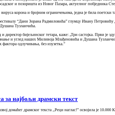
садског и позоришта из Новог Пазара, актуелног побједника Сте
вируса корона и бројним ограничењима, једна је била поетски тат
на фестивалу “Дани Зорана Радмиловића” глумцу Ивану Петровићу 
 Душана Тузланчића.
 и директор бијељинског тетара, каже: „Три састојка. Први је зд
знање и углед наших Миливоја Млађеновића и Душана Тузланчића
х фактора одлучивања, без изузетка.”
а за најбољи драмски текст
вој домаћег драмског текста ,,Реци наглас!” освојила је 10.000 К