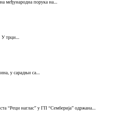
на међународна порука на...
 У трци...
на, у сарадњи са...
“Реци наглас” у ГП “Сембeрија” одржана...