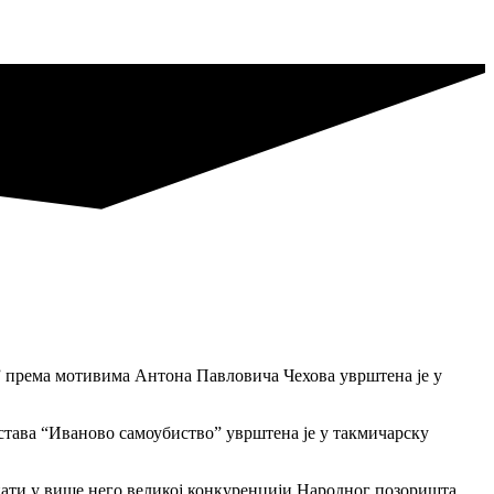
о” према мотивима Антона Павловича Чехова уврштена је у
дстава “Иваново самоубиство” уврштена је у такмичарску
упати у више него великој конкуренцији Народног позоришта