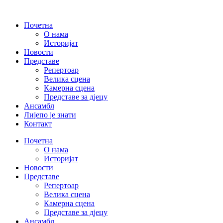
Skip
to
Почетна
content
О нама
Историјат
Новости
Представе
Репертоар
Велика сцена
Камерна сцена
Представе за дјецу
Ансамбл
Лијепо је знати
Контакт
Почетна
О нама
Историјат
Новости
Представе
Репертоар
Велика сцена
Камерна сцена
Представе за дјецу
Ансамбл