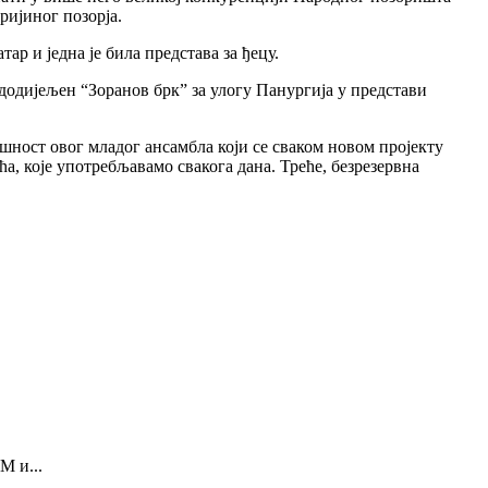
ријиног позорја.
ар и једна је била представа за ђецу.
додијељен “Зоранов брк” за улогу Панургија у представи
ушност овог младог ансамбла који се сваком новом пројекту
, које употребљавамо свакога дана. Треће, безрезервна
М и...