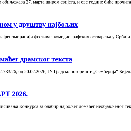
обиљежава 27. марта широм свијета, и ове године биће прочита
дном у друштву најбољих
и најреномиранији фестивал комедиографских остварења у Србији.
аћег драмског текста
733/26, од 20.02.2026, ЈУ Градско позориште „Семберија“ Бијељи
Т 2026.
 Конкурса за одабир најбољег домаћег необјављеног текста 