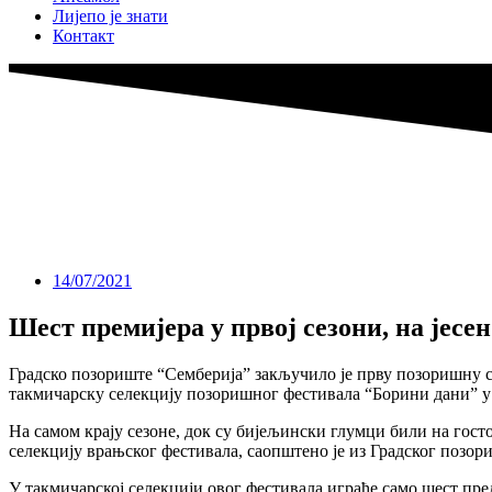
Лијепо је знати
Контакт
14/07/2021
Шест премијера у првој сезони, на јесе
Градско позориште “Семберија” закључило је прву позоришну с
такмичарску селекцију позоришног фестивала “Борини дани” у 
На самом крају сезоне, док су бијељински глумци били на гост
селекцију врањског фестивала, саопштено је из Градског позор
У такмичарској селекцији овог фестивала играће само шест пре