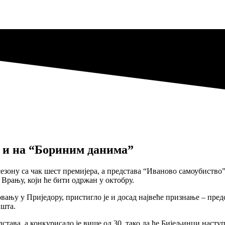
н и на “Бориним данима”
езону са чак шест премијера, а представа “Иваново самоубиств
Врању, који ће бити одржан у октобру.
овању у Приједору, пристигло је и досад највеће признање – пре
ишта.
дстава, а конкурисало је више од 30, тако да ће Бијељинци наст