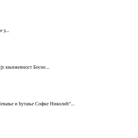
 у...
ју књижевност Босне...
Певање и ћутање Софке Николић“...