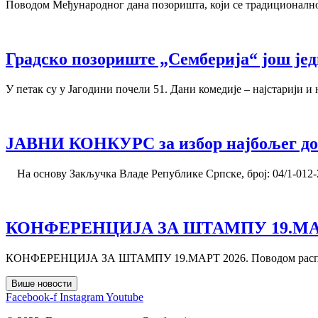
Поводом Међународног дана позоришта, који се традиционално 
Градско позориште „Семберија“ још је
У петак су у Јагодини почели 51. Дани комедије – најстарији 
ЈАВНИ КОНКУРС за избор најбољег дом
На основу Закључка Владе Републике Српске, број: 04/1-012-2-
КОНФЕРЕНЦИЈА ЗА ШТАМПУ 19.МАР
КОНФЕРЕНЦИЈА ЗА ШТАМПУ 19.МАРТ 2026. Поводом расписивања
Више новости
Facebook-f
Instagram
Youtube