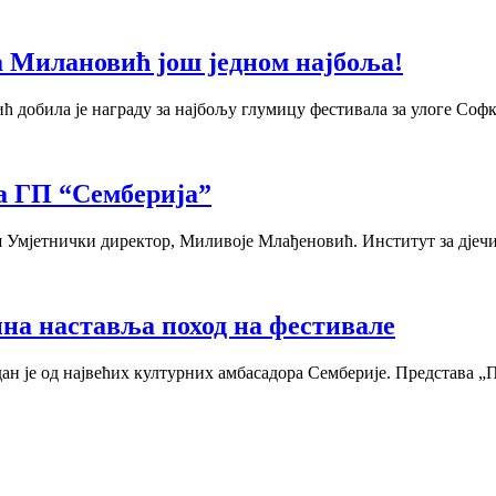
а Милановић још једном најбоља!
добила је награду за најбољу глумицу фестивала за улоге Софке
а ГП “Семберија”
ш Умјетнички директор, Миливоје Млађеновић. Институт за дјечи
на наставља поход на фестивале
дан је од највећих културних амбасадора Семберије. Представа „