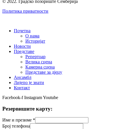
© 2022. Градско позориште Семберија
Политика приватности
Почетна
О нама
Историјат
Новости
Представе
Репертоар
Велика сцена
Камерна сцена
Представе за дјецу
Ансамбл
Лијепо је знати
Контакт
Facebook-f
Instagram
Youtube
Резервишите карту:
Име и презиме
*
Број телефона