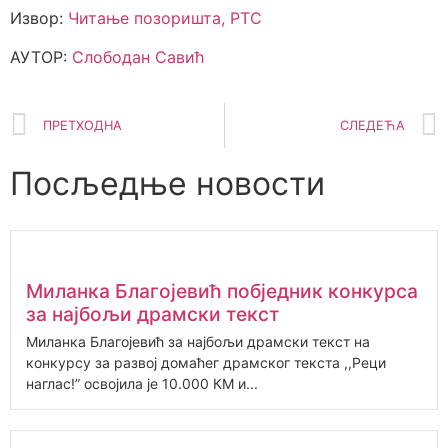
Извор:
Читање позоришта, РТС
АУТОР:
Слободан Савић
ПРЕТХОДНА
СЛЕДЕЋА
Посљедње новости
Миланка Благојевић побједник конкурса
за најбољи драмски текст
Миланка Благојевић за најбољи драмски текст на
конкурсу за развој домаћег драмског текста ,,Реци
наглас!” освојила је 10.000 КМ и...