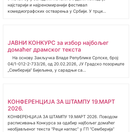
најстарији и најреномиранији фестивал
комедиографских остварења у Србији. У трци...
ЈАВНИ КОНКУРС за избор најбољег
домаћег драмског текста
На основу Закључка Владе Републике Српске, број:
04/1-012-2-733/26, од 20.02.2026, ЈУ Градско позориште
„Семберија“ Бијељина, у сарадњи са...
КОНФЕРЕНЦИЈА ЗА ШТАМПУ 19.МАРТ
2026.
КОНФЕРЕНЦИЈА ЗА ШТАМПУ 19.МАРТ 2026. Поводом
расписивања Конкурса за одабир најбољег домаћег
необјављеног текста “Реци наглас” у ГП “Сембeрија”