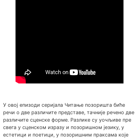
У овој епизоди серијала Читање позоришта биће
речи о две различите представе, тачније речено две
различите сценске форме. Разлике су уочљиве пре
свега у сценском изразу и позоришном језику, у
естетици и поетици, у позоришним праксама које