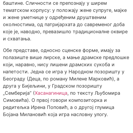
баштине. Сличности се препознају у ширем
тематском корпусу: у положају жене супруге, мајке
и жене уметнице у одређеним друштвеним
околностима, од патријархата до савременог доба
које је, наводно, превазишло традиционалне оквире
и схватања.
Обе представе, односно сценске форме, имају за
полазиште више лирске, а мање драмске предлошке
који, наравно, нису лишени драмских сукоба и
напетости. Једна се игра у Народном позоришту у
Београду (Деца, по роману Милене Марковић), а
друга у Бијељини, у Градском позоришту
„Семберија” (
Хасанагиница
, по тексту Љубомира
Симовића). О првој говори композиторка и
редитељка Ирена Поповић, а о другој глумица
Бојана Милановић која игра насловну улогу.