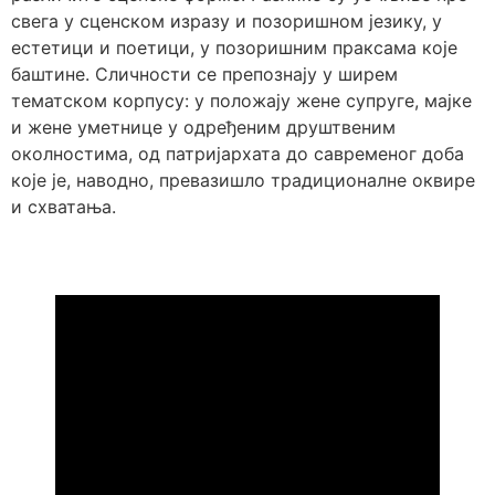
свега у сценском изразу и позоришном језику, у
естетици и поетици, у позоришним праксама које
баштине. Сличности се препознају у ширем
тематском корпусу: у положају жене супруге, мајке
и жене уметнице у одређеним друштвеним
околностима, од патријархата до савременог доба
које је, наводно, превазишло традиционалне оквире
и схватања.