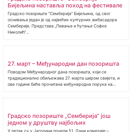
Бијељина наставља поход на фестивале
Градско позориште “Семберија” Бијељина, од свог
оснивања један је од највећих културних амбасадора
Семберије. Представа „Певање и ћутање Софке
Николић“...
27. март – Међународни дан позоришта
Поводом Међународног дана позоришта, који се
традиционално обиљежава 27. марта широм свијета, и
ове године биће прочитана међународна порука на...
Градско позориште „Семберија“ још
једном у друштву најбољих
У петак су у Јагодини почели 51. Дани комедије –