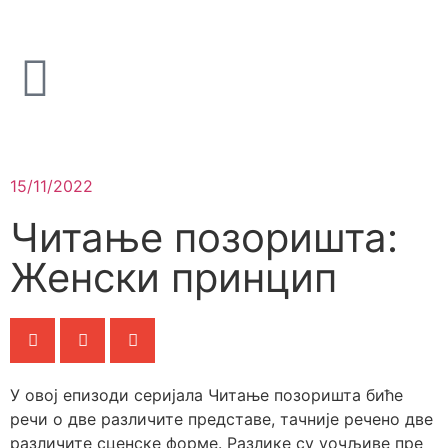
15/11/2022
Читање позоришта:
Женски принцип
У овој епизоди серијала Читање позоришта биће
речи о две различите представе, тачније речено две
различите сценске форме. Разлике су уочљиве пре