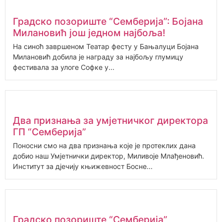
Градско позориште “Семберија”: Бојана
Милановић још једном најбоља!
На синоћ завршеном Театар фесту у Бањалуци Бојана
Милановић добила је награду за најбољу глумицу
фестивала за улоге Софке у...
Два признања за умјетничког директора
ГП “Семберија”
Поносни смо на два признања које је протеклих дана
добио наш Умјетнички директор, Миливоје Млађеновић.
Институт за дјечију књижевност Босне...
Градско позориште “Семберија”